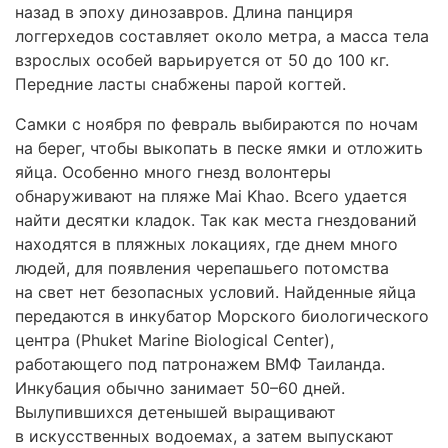
назад в эпоху динозавров. Длина панциря
логгерхедов составляет около метра, а масса тела
взрослых особей варьируется от 50 до 100 кг.
Передние ласты снабжены парой когтей.
Самки с ноября по февраль выбираются по ночам
на берег, чтобы выкопать в песке ямки и отложить
яйца. Особенно много гнезд волонтеры
обнаруживают на пляже Mai Khao. Всего удается
найти десятки кладок. Так как места гнездований
находятся в пляжных локациях, где днем много
людей, для появления черепашьего потомства
на свет нет безопасных условий. Найденные яйца
передаются в инкубатор Морского биологического
центра (Phuket Marine Biological Center),
работающего под патронажем ВМФ Таиланда.
Инкубация обычно занимает 50–60 дней.
Вылупившихся детенышей выращивают
в искусственных водоемах, а затем выпускают