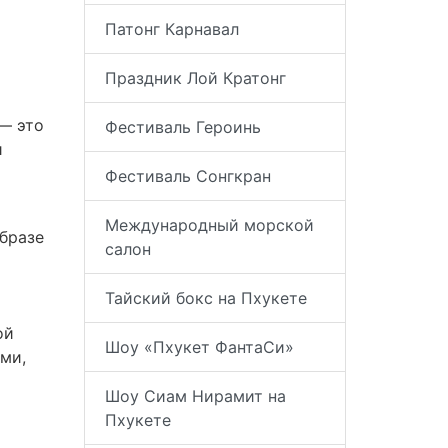
Патонг Карнавал
Праздник Лой Кратонг
— это
Фестиваль Героинь
и
Фестиваль Сонгкран
Международный морской
бразе
салон
Тайский бокс на Пхукете
ой
Шоу «Пхукет ФантаСи»
ми,
Шоу Сиам Нирамит на
Пхукете