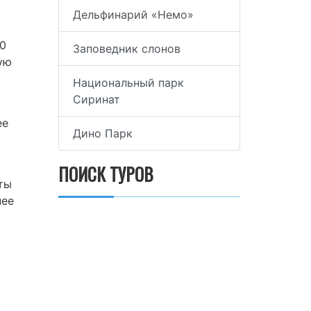
Дельфинарий «Немо»
50
Заповедник слонов
ую
Национальный парк
Сиринат
о
ее
Дино Парк
ПОИСК ТУРОВ
аты
нее