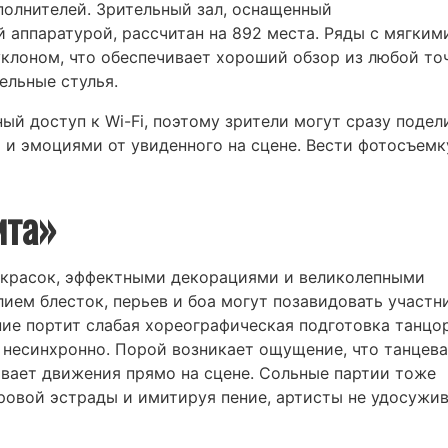
полнителей. Зрительный зал, оснащенный
 аппаратурой, рассчитан на 892 места. Ряды с мягким
клоном, что обеспечивает хороший обзор из любой то
ельные стулья.
ый доступ к Wi-Fi, поэтому зрители могут сразу подел
и эмоциями от увиденного на сцене. Вести фотосъемк
ита»
 красок, эффектными декорациями и великолепными
ием блесток, перьев и боа могут позавидовать участн
ние портит слабая хореографическая подготовка танцо
я несинхронно. Порой возникает ощущение, что танцев
ивает движения прямо на сцене. Сольные партии тоже
ровой эстрады и имитируя пение, артисты не удосужи