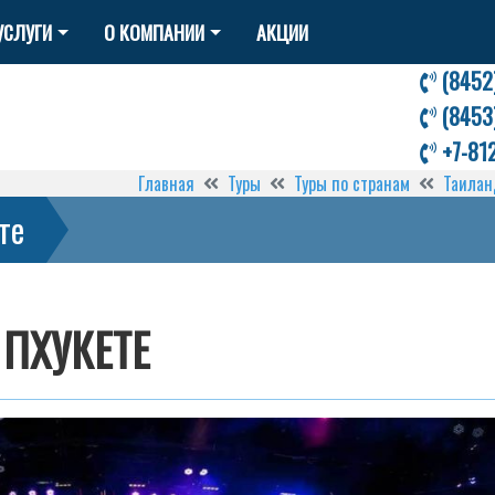
УСЛУГИ
О КОМПАНИИ
АКЦИИ
(8452
(8453
+7-81
Главная
Туры
Туры по странам
Таилан
те
 ПХУКЕТЕ