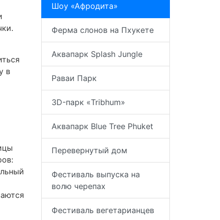
Шоу «Афродита»
и
чки.
Ферма слонов на Пхукете
Аквапарк Splash Jungle
иться
у в
Раваи Парк
3D-парк «Tribhum»
Аквапарк Blue Tree Phuket
ицы
Перевернутый дом
ров:
альный
Фестиваль выпуска на
волю черепах
ваются
Фестиваль вегетарианцев