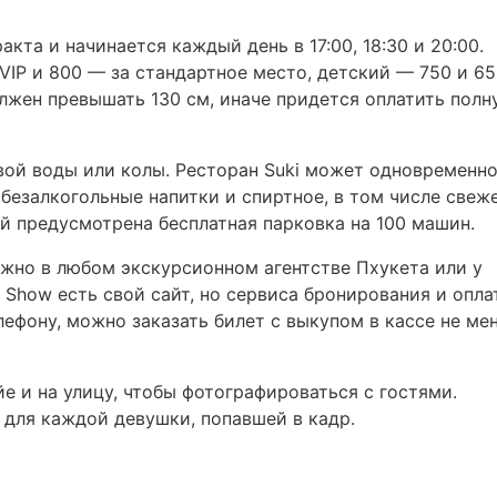
кта и начинается каждый день в 17:00, 18:30 и 20:00.
VIP и 800 — за стандартное место, детский — 750 и 6
олжен превышать 130 см, иначе придется оплатить полн
вой воды или колы. Ресторан Suki может одновременн
 безалкогольные напитки и спиртное, в том числе свеж
ей предусмотрена бесплатная парковка на 100 машин.
ожно в любом экскурсионном агентстве Пхукета или у
et Show есть свой сайт, но сервиса бронирования и опл
лефону, можно заказать билет с выкупом в кассе не ме
е и на улицу, чтобы фотографироваться с гостями.
 для каждой девушки, попавшей в кадр.