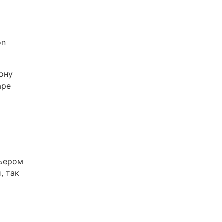
on
ону
аре
й
рьером
, так