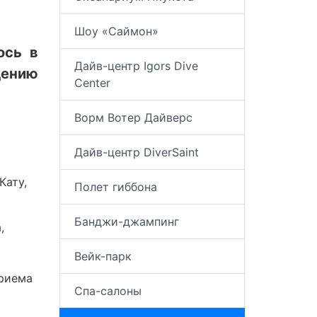
Шоу «Саймон»
ось в
Дайв-центр Igors Dive
дению
Center
Ворм Вотер Дайверс
Дайв-центр DiverSaint
Кату,
Полет гиббона
Банджи-джампинг
,
Вейк-парк
приема
Спа-салоны