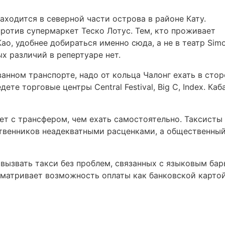
аходится в северной части острова в районе Кату.
отив супермаркет Теско Лотус. Тем, кто проживает
Као, удобнее добираться именно сюда, а не в театр Sim
х различий в репертуаре нет.
анном транспорте, надо от кольца Чалонг ехать в стор
ете торговые центры Central Festival, Big C, Index. Каб
ет с трансфером, чем ехать самостоятельно. Таксисты
твенников неадекватными расценками, а общественны
вызвать такси без проблем, связанных с языковым ба
матривает возможность оплаты как банковской картой