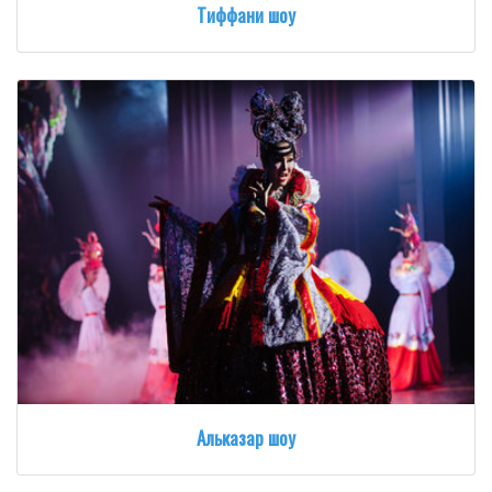
Тиффани шоу
Альказар шоу