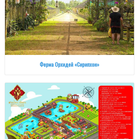
Ферма Орхидей «Сирипхон»