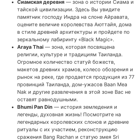
Сиамская деревня
— зона о истории Сиама и
тайской цивилизации. Здесь Вы увидите
памятник господу Индра на слоне Айравата,
оцените величие королевства Аюттайя, дома
в стиле древней архитектуры и пройдете по
зеркальному лабиринту «Black Magic».
Araya Thai
— зона, которая посвящена
религии, культуре и традициям Таиланда.
Огромное количество статуй божеств,
макетов древних храмов, колесо обозрения и
рынок на реке, где продается продукция из 77
провинций Таиланда, дом-ужасов Baan Mea
Nak и другие развлечения в этой зоне Вас не
оставят равнодушными.
Bhumi Pan Din
— история земледения и
легенды, духовная жизнь! Посмотрите на
легендарных королевских слонов и древние
ритуалы с их участием, реконструкцию
сражения Bang Rachan и статую змея Sri