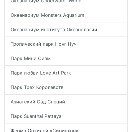
Океанариум Underwater World
Океанариум Monsters Aquarium
Океанариум института Океанологии
Тропический парк Нонг Нуч
Парк Мини Сиам
Парк любви Love Art Park
Парк Трех Королевств
Азиатский Сад Специй
Парк Suanthai Pattaya
Ферма Орхидей «Сирипхон»