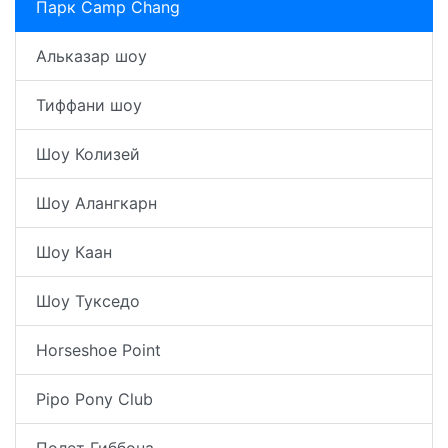
Парк Camp Chang
Альказар шоу
Тиффани шоу
Шоу Колизей
Шоу Алангкарн
Шоу Каан
Шоу Тукседо
Horseshoe Point
Pipo Pony Club
Полет Гиббона